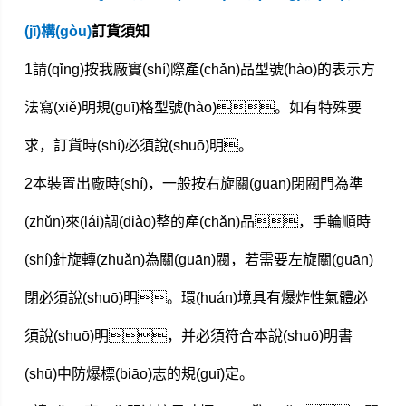
(jī)構(gòu)
訂貨須知
1請(qǐng)按我廠實(shí)際產(chǎn)品型號(hào)的表示方
法寫(xiě)明規(guī)格型號(hào)。如有特殊要
求，訂貨時(shí)必須說(shuō)明。
2本裝置出廠時(shí)，一般按右旋關(guān)閉閥門為準
(zhǔn)來(lái)調(diào)整的產(chǎn)品，手輪順時
(shí)針旋轉(zhuǎn)為關(guān)閥，若需要左旋關(guān)
閉必須說(shuō)明。環(huán)境具有爆炸性氣體必
須說(shuō)明，并必須符合本說(shuō)明書
(shū)中防爆標(biāo)志的規(guī)定。