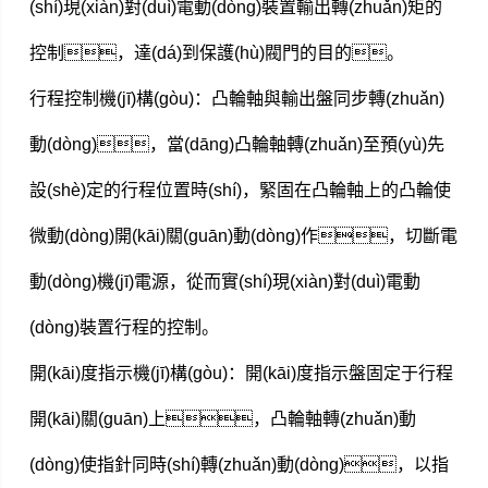
(shí)現(xiàn)對(duì)電動(dòng)裝置輸出轉(zhuǎn)矩的
控制，達(dá)到保護(hù)閥門的目的。
行程控制機(jī)構(gòu)：凸輪軸與輸出盤同步轉(zhuǎn)
動(dòng)，當(dāng)凸輪軸轉(zhuǎn)至預(yù)先
設(shè)定的行程位置時(shí)，緊固在凸輪軸上的凸輪使
微動(dòng)開(kāi)關(guān)動(dòng)作，切斷電
動(dòng)機(jī)電源，從而實(shí)現(xiàn)對(duì)電動
(dòng)裝置行程的控制。
開(kāi)度指示機(jī)構(gòu)：開(kāi)度指示盤固定于行程
開(kāi)關(guān)上，凸輪軸轉(zhuǎn)動
(dòng)使指針同時(shí)轉(zhuǎn)動(dòng)，以指