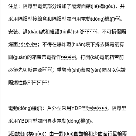
注意：隔爆型電氣部分增加了隔爆面結(jié)構(gòu)，并
采用隔爆型接線盒和隔爆型閥門用電動(dòng)機(jī)。
安裝、調(diào)試和維護(hù)時(shí)，不可損傷隔
爆面；不得在爆炸環(huán)境下拆去與電氣有
關(guān)的箱蓋帶電操作，打開(kāi)電氣箱蓋前
必須先切斷電源；重裝時(shí)蓋嚴(yán)緊固以保證
隔爆性能！
電動(dòng)機(jī)：戶外型采用YDFf型，隔爆型
采用YBDFf型閥門異步電動(dòng)機(jī)。
減速機(jī)構(gòu)：由一對(duì)直齒輪和少齒差行星輪兩