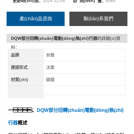
更新時(shí)間：
2024-12-05
訪 問(wèn) 量：
6065
產(chǎn)品咨詢
聯(lián)系我們
DQW部分回轉(zhuǎn)電動(dòng)執(zhí)行器
的詳細(xì)資
料：
品牌
貝爾
連接形式
法蘭
材質(zhì)
鑄鐵
一、
DQW部分回轉(zhuǎn)電動(dòng)執(zhí)
行器
概述