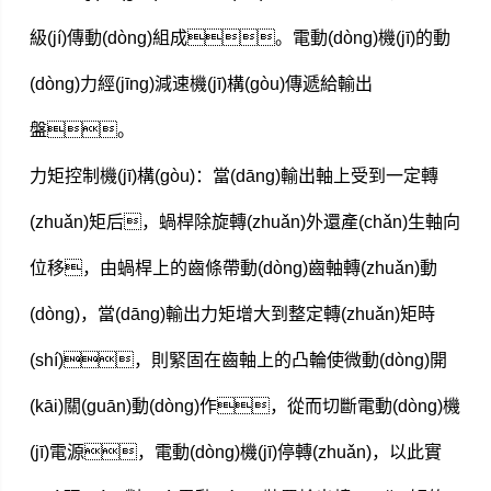
級(jí)傳動(dòng)組成。電動(dòng)機(jī)的動
(dòng)力經(jīng)減速機(jī)構(gòu)傳遞給輸出
盤。
力矩控制機(jī)構(gòu)：當(dāng)輸出軸上受到一定轉
(zhuǎn)矩后，蝸桿除旋轉(zhuǎn)外還產(chǎn)生軸向
位移，由蝸桿上的齒條帶動(dòng)齒軸轉(zhuǎn)動
(dòng)，當(dāng)輸出力矩增大到整定轉(zhuǎn)矩時
(shí)，則緊固在齒軸上的凸輪使微動(dòng)開
(kāi)關(guān)動(dòng)作，從而切斷電動(dòng)機
(jī)電源，電動(dòng)機(jī)停轉(zhuǎn)，以此實