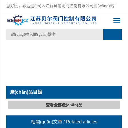
您好，歡迎進(jìn)入江蘇貝爾閥門控制有限公司網(wǎng)站！
產(chǎn)品目錄
查看全部產(chǎn)品
相關(guān)文章
/ Related articles