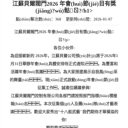
江蘇貝爾閥門2026 年會(huì)節(jié)目有獎
(jiǎng)?wù)骷ㄖ?/h1>
點(diǎn)擊次數(shù)：360 更新時(shí)間：2026-01-07
江蘇貝爾閥門控制有限公司
江蘇貝爾閥門2026 年會(huì)節(jié)目有獎(jiǎng)?wù)骷
ㄖ?/p>
各位小伙伴:
為迎接嶄新的 2026年，江蘇貝爾公司預(yù)計(jì)將于2026年1
月31日舉辦年會(huì)(具體安排待正式通知)。為豐富和
活躍年會(huì)氛圍，為大家搭建展示自我風(fēng)采
的舞臺(tái)，現(xiàn)正式啟動(dòng)年會(huì)節(jié)目
征集工作，誠邀位踴躍參與!
江蘇貝爾閥門控制有限公司各部門請按照部門指標(biāo)積極
報(bào)名。本次征集個(gè)人及團(tuán)隊(duì)才藝表
演，歡迎大家秀出“十八般武藝"我們期待才華橫溢的
你!
類型要求、