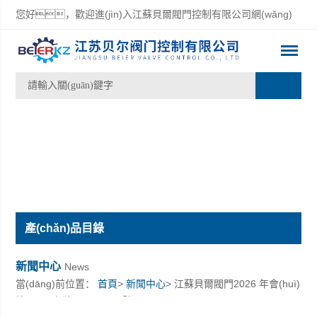
您好，歡迎進(jìn)入江蘇貝爾閥門控制有限公司網(wǎng)
站！
產(chǎn)品目錄
新聞中心
News
當(dāng)前位置：
首頁
>
新聞中心
> 江蘇貝爾閥門2026 年會(huì)
節(jié)目有獎(jiǎng)?wù)骷ㄖ?/span>