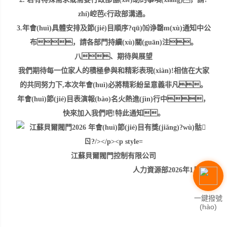
zhí)崆芭c行政部溝通。
3.年會(huì)具體安排及節(jié)目順序?qū)⒃诤罄m(xù)通知中公
布，請各部門持續(xù)關(guān)注。
八、期待與展望
我們期待每一位家人的積極參與和精彩表現(xiàn)!相信在大家
的共同努力下,本次年會(huì)必將精彩紛呈意義非凡。
年會(huì)節(jié)目表演報(bào)名火熱進(jìn)行中，
快來加入我們吧!特此通知。
江蘇貝爾閥門控制有限公司
人力資源部2026年1月5日
一鍵撥號
(hào)