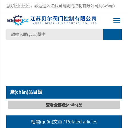
您好，歡迎進入江蘇貝爾閥門控制有限公司網(wǎng)
站！
產(chǎn)品目錄
查看全部產(chǎn)品
相關(guān)文章
/ Related articles